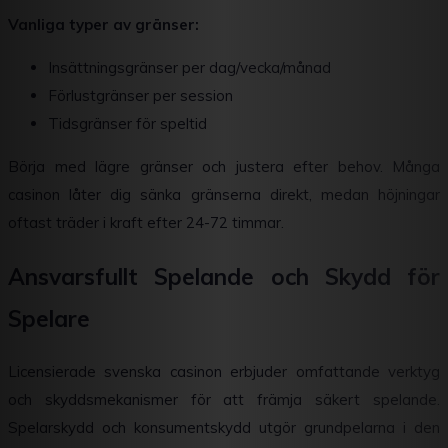
Vanliga typer av gränser:
Insättningsgränser per dag/vecka/månad
Förlustgränser per session
Tidsgränser för speltid
Börja med lägre gränser och justera efter behov. Många
casinon låter dig sänka gränserna direkt, medan höjningar
oftast träder i kraft efter 24-72 timmar.
Ansvarsfullt Spelande och Skydd för
Spelare
Licensierade svenska casinon erbjuder omfattande verktyg
och skyddsmekanismer för att främja säkert spelande.
Spelarskydd och konsumentskydd utgör grundpelarna i den