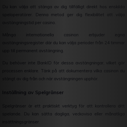
Du kan välja att stänga av dig tillfälligt direkt hos enskilda
speloperatörer. Denna metod ger dig flexibilitet att välja
avstängningstid per casino.
Många internationella casinon erbjuder egna
avstängningsregister där du kan välja perioder från 24 timmar
upp till permanent avstängning.
Du behöver inte BankID för dessa avstängningar, vilket gör
processen enklare. Tänk på att dokumentera vilka casinon du
stängt av dig från och när avstängningen upphör.
Inställning av Spelgränser
Spelgränser är ett praktiskt verktyg för att kontrollera ditt
spelande. Du kan sätta dagliga, veckovisa eller månatliga
insättningsgränser.