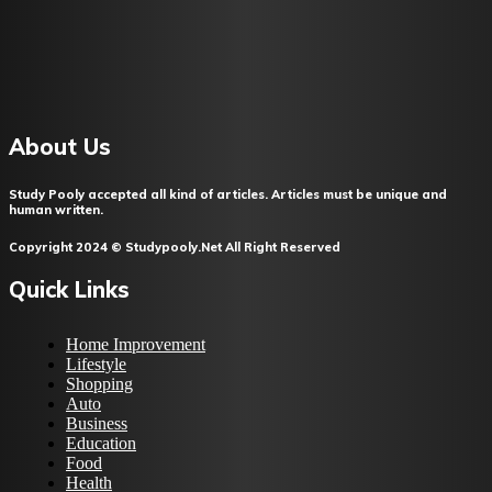
About Us
Study Pooly accepted all kind of articles. Articles must be unique and
human written.
Copyright 2024 © Studypooly.net All Right Reserved
Quick Links
Home Improvement
Lifestyle
Shopping
Auto
Business
Education
Food
Health