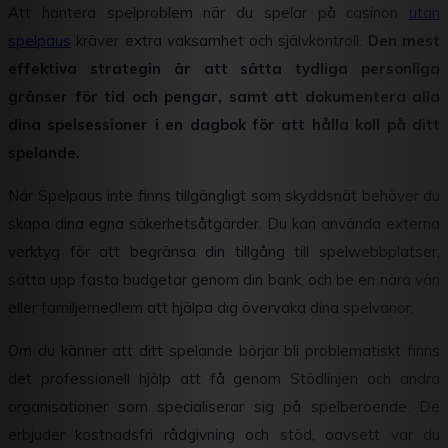
Att hantera spelproblem när du spelar på casinon
utan
spelpaus
kräver extra vaksamhet och självkontroll.
Den mest
effektiva strategin är att sätta tydliga personliga
gränser för tid och pengar, samt att dokumentera alla
dina spelsessioner i en dagbok för att hålla koll på ditt
spelande.
När Spelpaus inte finns tillgängligt som skyddsnät behöver du
skapa dina egna säkerhetsåtgärder. Du kan använda externa
verktyg för att begränsa din tillgång till spelwebbplatser,
sätta upp fasta budgetar genom din bank, och be en nära vän
eller familjemedlem att hjälpa dig övervaka dina spelvanor.
Om du känner att ditt spelande börjar bli problematiskt finns
det professionell hjälp att få genom Stödlinjen och andra
organisationer som specialiserar sig på spelberoende. De
erbjuder kostnadsfri rådgivning och stöd, oavsett var du