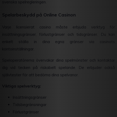
svenska spelregleringen.
Spelarbeskydd på Online Casinon
Varje licensierat casino måste erbjuda verktyg för
insättningsgränser, förlustgränser och tidsgränser. Du kan
enkelt ställa in dina egna gränser via casinots
kontoinställningar.
Speloperatörerna övervakar dina spelmönster och kontaktar
dig vid tecken på riskabelt spelande. De erbjuder också
självtester för att bedöma dina spelvanor.
Viktiga spelverktyg:
Insättningsgränser
Tidsbegränsningar
Förlustgränser