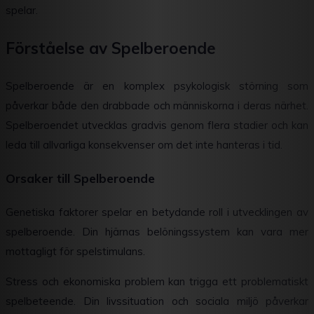
spelar.
Förståelse av Spelberoende
Spelberoende är en komplex psykologisk störning som
påverkar både den drabbade och människorna i deras närhet.
Spelberoendet utvecklas gradvis genom flera stadier och kan
leda till allvarliga konsekvenser om det inte hanteras i tid.
Orsaker till Spelberoende
Genetiska faktorer spelar en betydande roll i utvecklingen av
spelberoende. Din hjärnas belöningssystem kan vara mer
mottagligt för spelstimulans.
Stress och ekonomiska problem kan trigga ett problematiskt
spelbeteende. Din livssituation och sociala miljö påverkar